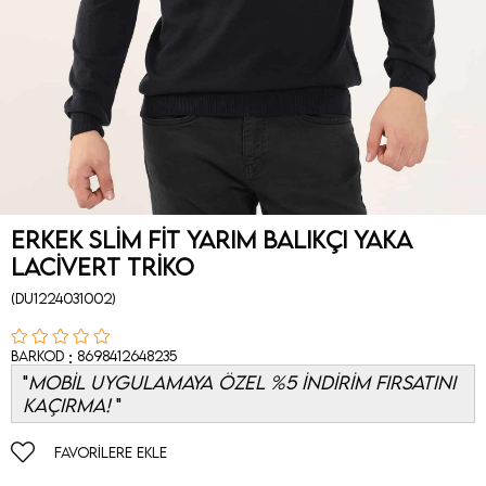
Erkek Slim Fit Yarım Balıkçı Yaka
Lacivert Triko
(DU1224031002)
:
Barkod
8698412648235
MOBİL UYGULAMAYA ÖZEL %5 İNDİRİM FIRSATINI
KAÇIRMA!
FAVORILERE EKLE