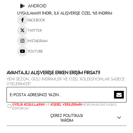
Android
Uygulamayı İndir, İlk Alışverişe Özel %5 İndirim
Facebook
Twitter
Instagram
Youtube
Avantajlı Alışverişe Erken Erişim Fırsatı!
Yeni sezon, gizli indirimler ve özel koleksiyonlar sadece
üyelerimize!
Üyelik koşullarını
ve
kişisel verilerimin
korunmasını kabul
ediyorum.
Çerez Politikası
Yardım