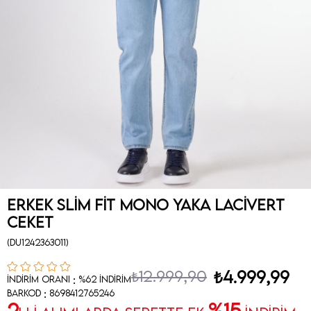
Erkek Slim Fit Mono Yaka Lacivert
Ceket
(DU1242363011)
₺12.999,90
₺4.999,99
:
İndirim Oranı
%
62
İndirim
:
Barkod
8698412765246
2
%15