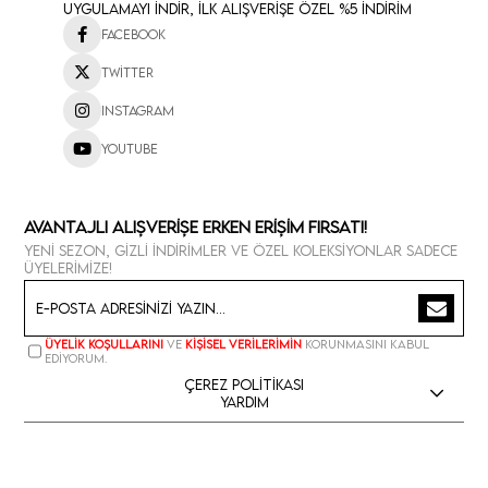
Uygulamayı İndir, İlk Alışverişe Özel %5 İndirim
Facebook
Twitter
Instagram
Youtube
Avantajlı Alışverişe Erken Erişim Fırsatı!
Yeni sezon, gizli indirimler ve özel koleksiyonlar sadece
üyelerimize!
Üyelik koşullarını
ve
kişisel verilerimin
korunmasını kabul
ediyorum.
Çerez Politikası
Yardım