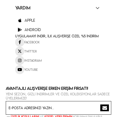
YARDIM
Apple
Android
Uygulamayı İndir, İlk Alışverişe Özel %5 İndirim
Facebook
Twitter
Instagram
Youtube
Avantajlı Alışverişe Erken Erişim Fırsatı!
Yeni sezon, gizli indirimler ve özel koleksiyonlar sadece
üyelerimize!
Üyelik koşullarını
ve
kişisel verilerimin
korunmasını kabul