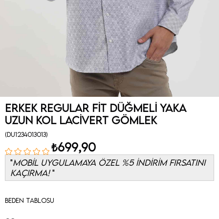
Erkek Regular Fit Düğmeli Yaka
Uzun Kol Lacivert Gömlek
(DU1234013013)
₺699,90
MOBİL UYGULAMAYA ÖZEL %5 İNDİRİM FIRSATINI
KAÇIRMA!
Beden Tablosu