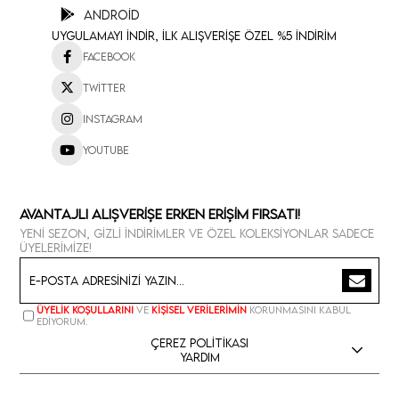
Android
Uygulamayı İndir, İlk Alışverişe Özel %5 İndirim
Facebook
Twitter
Instagram
Youtube
Avantajlı Alışverişe Erken Erişim Fırsatı!
Yeni sezon, gizli indirimler ve özel koleksiyonlar sadece
üyelerimize!
Üyelik koşullarını
ve
kişisel verilerimin
korunmasını kabul
ediyorum.
Çerez Politikası
Yardım