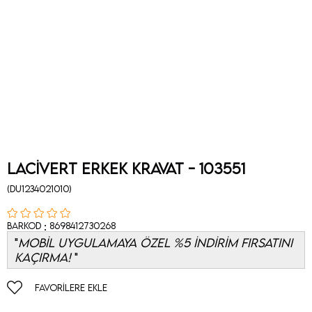
Lacivert Erkek Kravat - 103551
(DU1234021010)
:
Barkod
8698412730268
MOBİL UYGULAMAYA ÖZEL %5 İNDİRİM FIRSATINI
KAÇIRMA!
FAVORILERE EKLE