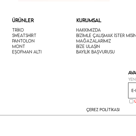
ÜRÜNLER
KURUMSAL
Triko
Hakkımızda
Sweatshirt
Bizimle Çalışmak İster Misi
Pantolon
Mağazalarımız
Mont
Bize Ulaşın
Eşofman Altı
Bayilik Başvurusu
Ava
Yen
Çerez Politikası