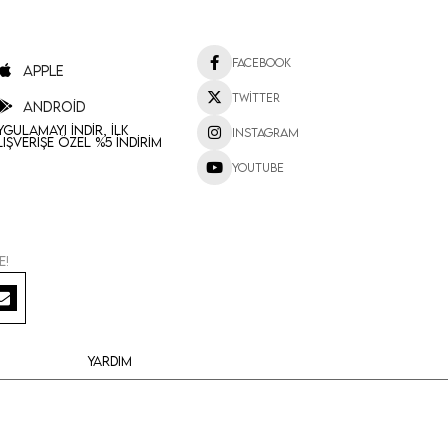
Facebook
Apple
Twitter
Android
ygulamayı İndir, İlk
Instagram
lışverişe Özel %5 İndirim
Youtube
e!
Yardım