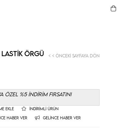
 Lastik Örgü
< < Önceki Sayfaya Dön
 ÖZEL %5 İNDİRİM FIRSATINI
ME EKLE
İNDIRIMLI ÜRÜN
NCE HABER VER
GELINCE HABER VER