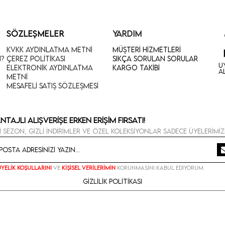
SÖZLEŞMELER
YARDIM
KVKK Aydınlatma Metni
Müşteri Hizmetleri
n?
Çerez Politikası
Sıkça Sorulan Sorular
U
Elektronik Aydınlatma
Kargo Takibi
A
Metni
Mesafeli Satış Sözleşmesi
ntajlı Alışverişe Erken Erişim Fırsatı!
i sezon, gizli indirimler ve özel koleksiyonlar sadece üyelerimiz
Üyelik koşullarını
ve
kişisel verilerimin
korunmasını kabul ediyorum.
Gizlilik Politikası