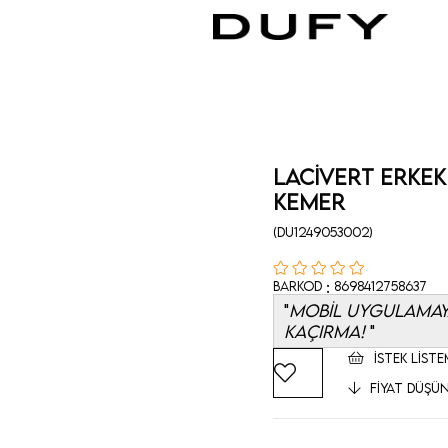
Lacivert Erkek
Kemer
(DU1249053002)
:
Barkod
8698412758637
MOBİL UYGULAMAYA
KAÇIRMA!
İSTEK LISTE
FIYAT DÜŞÜ