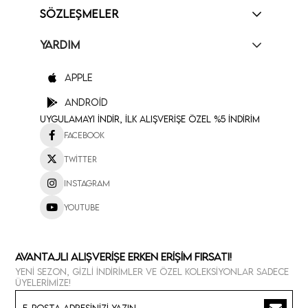
SÖZLEŞMELER
YARDIM
Apple
Android
Uygulamayı İndir, İlk Alışverişe Özel %5 İndirim
Facebook
Twitter
Instagram
Youtube
Avantajlı Alışverişe Erken Erişim Fırsatı!
Yeni sezon, gizli indirimler ve özel koleksiyonlar sadece
üyelerimize!