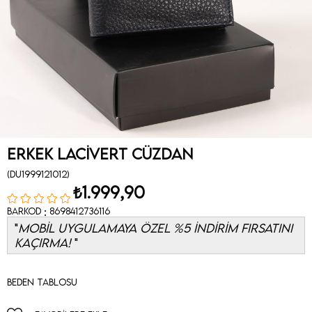
Erkek Lacivert Cüzdan
(DU1999121012)
₺1.999,90
:
Barkod
8698412736116
MOBİL UYGULAMAYA ÖZEL %5 İNDİRİM FIRSATINI
KAÇIRMA!
Beden Tablosu