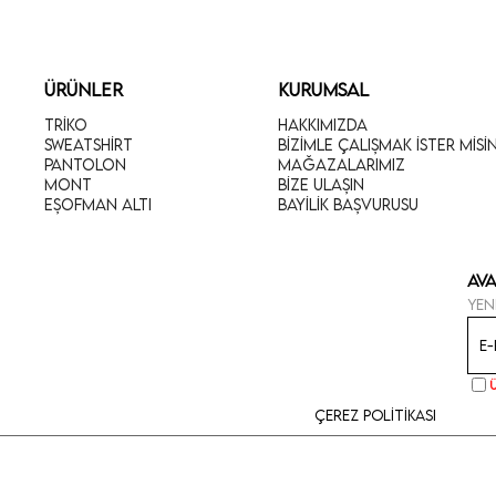
ÜRÜNLER
KURUMSAL
Triko
Hakkımızda
Sweatshirt
Bizimle Çalışmak İster Misi
Pantolon
Mağazalarımız
Mont
Bize Ulaşın
Eşofman Altı
Bayilik Başvurusu
Ava
Yen
Çerez Politikası