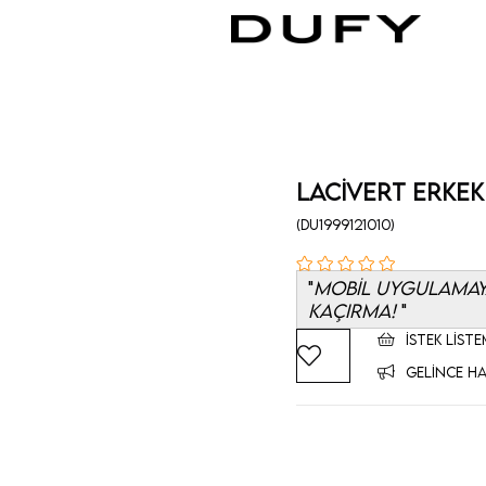
Lacivert Erkek
(DU1999121010)
MOBİL UYGULAMAYA
KAÇIRMA!
İSTEK LISTE
GELINCE HA