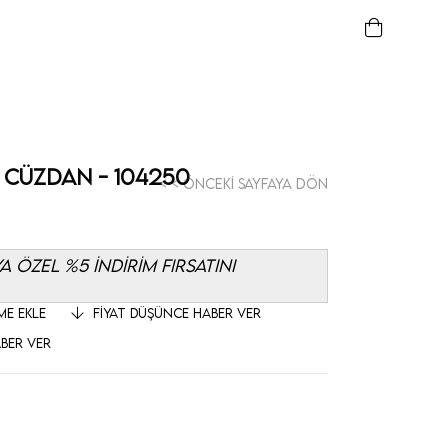
 Cüzdan - 104250
< < Önceki Sayfaya Dön
 ÖZEL %5 İNDİRİM FIRSATINI
ME EKLE
FIYAT DÜŞÜNCE HABER VER
BER VER