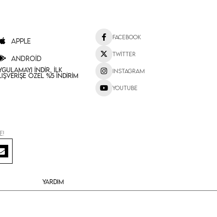
Facebook
Apple
Twitter
Android
ygulamayı İndir, İlk
Instagram
lışverişe Özel %5 İndirim
Youtube
e!
Yardım