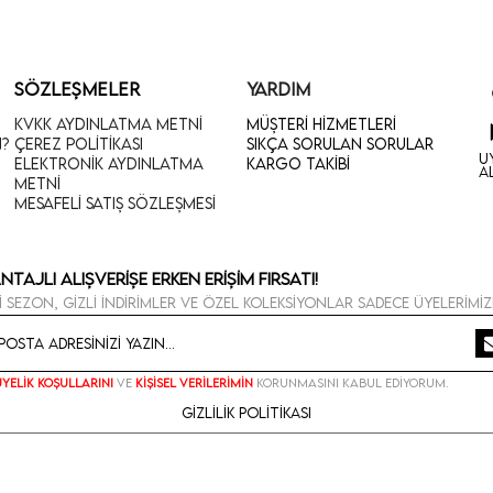
SÖZLEŞMELER
YARDIM
KVKK Aydınlatma Metni
Müşteri Hizmetleri
n?
Çerez Politikası
Sıkça Sorulan Sorular
U
Elektronik Aydınlatma
Kargo Takibi
A
Metni
Mesafeli Satış Sözleşmesi
ntajlı Alışverişe Erken Erişim Fırsatı!
i sezon, gizli indirimler ve özel koleksiyonlar sadece üyelerimiz
Üyelik koşullarını
ve
kişisel verilerimin
korunmasını kabul ediyorum.
Gizlilik Politikası