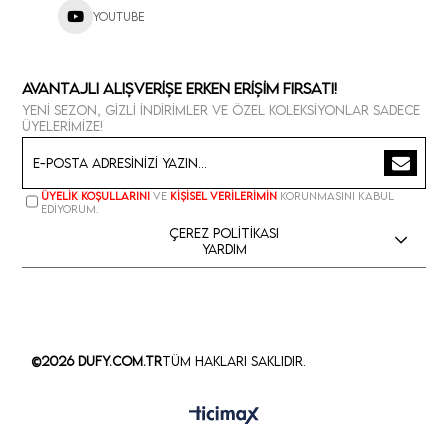
Youtube
Avantajlı Alışverişe Erken Erişim Fırsatı!
Yeni sezon, gizli indirimler ve özel koleksiyonlar sadece
üyelerimize!
Üyelik koşullarını
ve
kişisel verilerimin
korunmasını kabul
ediyorum.
Çerez Politikası
Yardım
©2026 Dufy.com.tr
Tüm Hakları Saklıdır.