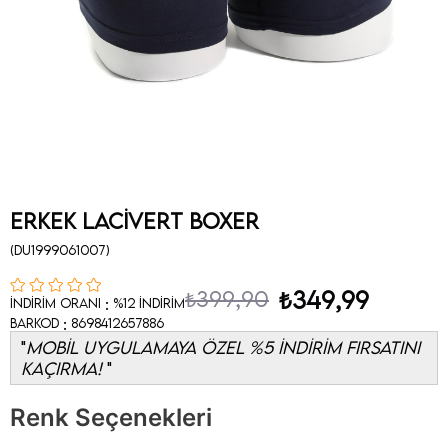
Erkek Lacivert Boxer
(DU1999061007)
₺399,90
₺349,99
:
İndirim Oranı
%
12
İndirim
:
Barkod
8698412657886
MOBİL UYGULAMAYA ÖZEL %5 İNDİRİM FIRSATINI
KAÇIRMA!
Renk Seçenekleri