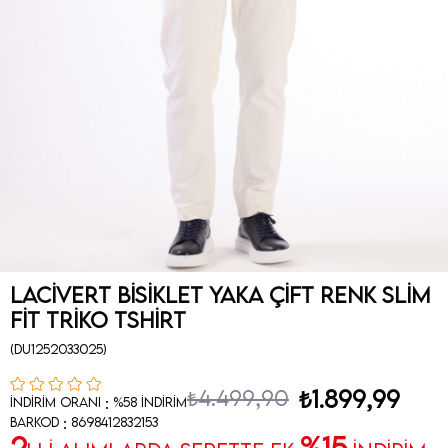
Lacivert Bisiklet Yaka Çift Renk Slim
Fit Triko Tshirt
(DU1252033025)
₺4.499,90
₺1.899,99
:
İndirim Oranı
%
58
İndirim
:
Barkod
8698412832153
2
%15