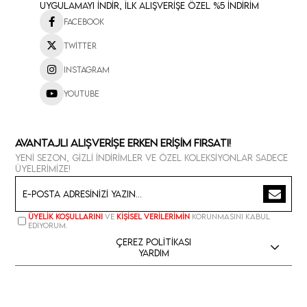
Uygulamayı İndir, İlk Alışverişe Özel %5 İndirim
Facebook
Twitter
Instagram
Youtube
Avantajlı Alışverişe Erken Erişim Fırsatı!
Yeni sezon, gizli indirimler ve özel koleksiyonlar sadece
üyelerimize!
Üyelik koşullarını
ve
kişisel verilerimin
korunmasını kabul
ediyorum.
Çerez Politikası
Yardım