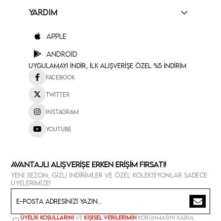
YARDIM
Apple
Android
Uygulamayı İndir, İlk Alışverişe Özel %5 İndirim
Facebook
Twitter
Instagram
Youtube
Avantajlı Alışverişe Erken Erişim Fırsatı!
Yeni sezon, gizli indirimler ve özel koleksiyonlar sadece
üyelerimize!
Üyelik koşullarını
ve
kişisel verilerimin
korunmasını kabul