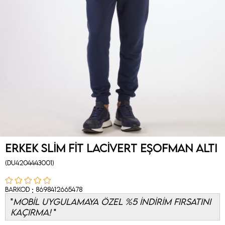
Erkek Slim Fit Lacivert Eşofman Altı
(DU4204443001)
:
Barkod
8698412665478
MOBİL UYGULAMAYA ÖZEL %5 İNDİRİM FIRSATINI
KAÇIRMA!