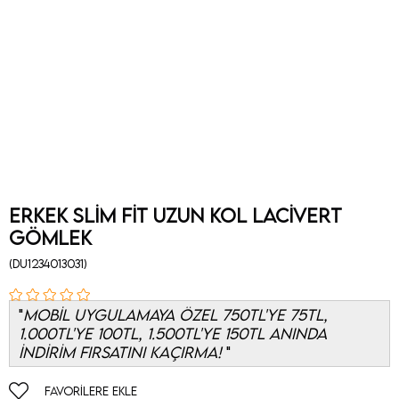
Erkek Slim Fit Uzun Kol Lacivert
Gömlek
(DU1234013031)
MOBİL UYGULAMAYA ÖZEL 750TL'YE 75TL,
1.000TL'YE 100TL, 1.500TL'YE 150TL ANINDA
İNDİRİM FIRSATINI KAÇIRMA!
FAVORILERE EKLE