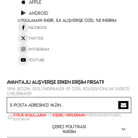
Apple
Android
Uygulamayı İndir, İlk Alışverişe Özel %5 İndirim
Facebook
Twitter
Instagram
Youtube
Avantajlı Alışverişe Erken Erişim Fırsatı!
Yeni sezon, gizli indirimler ve özel koleksiyonlar sadece
üyelerimize!
Üyelik koşullarını
ve
kişisel verilerimin
korunmasını kabul
ediyorum.
Çerez Politikası
Yardım