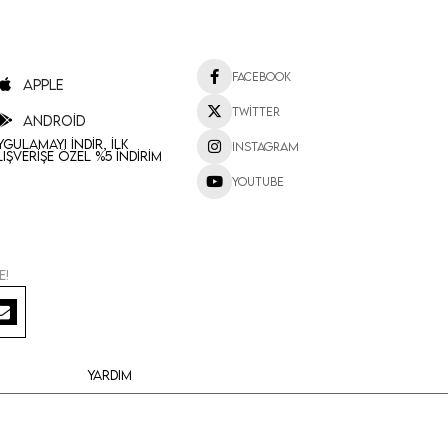
Facebook
Apple
Twitter
Android
ygulamayı İndir, İlk
Instagram
lışverişe Özel %5 İndirim
Youtube
e!
Yardım