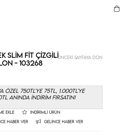
 Slim Fit Çizgili
< < Önceki Sayfaya Dön
on - 103268
ÖZEL 750TL'YE 75TL, 1.000TL'YE
50TL ANINDA İNDİRİM FIRSATINI
ME EKLE
İNDIRIMLI ÜRÜN
NCE HABER VER
GELINCE HABER VER