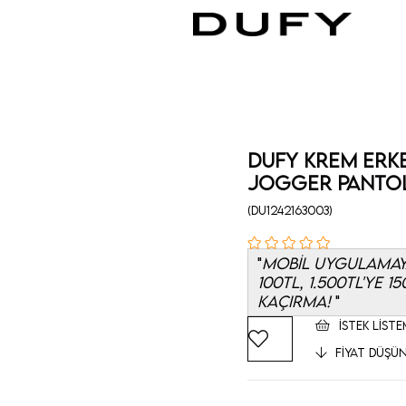
Dufy Krem Erkek
Jogger Pantol
(DU1242163003)
MOBİL UYGULAMAYA 
100TL, 1.500TL'YE 1
KAÇIRMA!
İSTEK LISTE
FIYAT DÜŞÜ