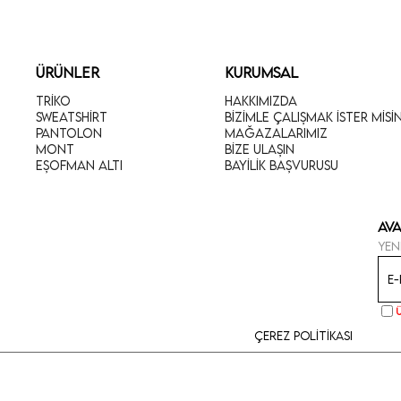
ÜRÜNLER
KURUMSAL
Triko
Hakkımızda
Sweatshirt
Bizimle Çalışmak İster Misi
Pantolon
Mağazalarımız
Mont
Bize Ulaşın
Eşofman Altı
Bayilik Başvurusu
Ava
Yen
Çerez Politikası