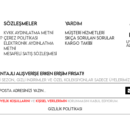
SÖZLEŞMELER
YARDIM
KVKK Aydınlatma Metni
Müşteri Hizmetleri
n?
Çerez Politikası
Sıkça Sorulan Sorular
U
Elektronik Aydınlatma
Kargo Takibi
A
Metni
Mesafeli Satış Sözleşmesi
ntajlı Alışverişe Erken Erişim Fırsatı!
i sezon, gizli indirimler ve özel koleksiyonlar sadece üyelerimiz
Üyelik koşullarını
ve
kişisel verilerimin
korunmasını kabul ediyorum.
Gizlilik Politikası