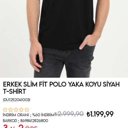
Erkek Slim Fit Polo Yaka Koyu Siyah
T-Shirt
(DU1252041003)
₺2.999,90
₺1.199,99
:
İndirim Oranı
%
60
İndirim
:
Barkod
8698412826800
3
2