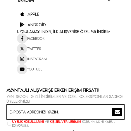
YARDIM
Apple
Android
Uygulamayı İndir, İlk Alışverişe Özel %5 İndirim
Facebook
Twitter
Instagram
Youtube
Avantajlı Alışverişe Erken Erişim Fırsatı!
Yeni sezon, gizli indirimler ve özel koleksiyonlar sadece
üyelerimize!
Üyelik koşullarını
ve
kişisel verilerimin
korunmasını kabul
ediyorum.