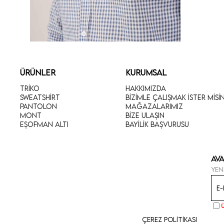
ÜRÜNLER
KURUMSAL
Triko
Hakkımızda
Sweatshirt
Bizimle Çalışmak İster Misi
Pantolon
Mağazalarımız
Mont
Bize Ulaşın
Eşofman Altı
Bayilik Başvurusu
Ava
Yen
Çerez Politikası