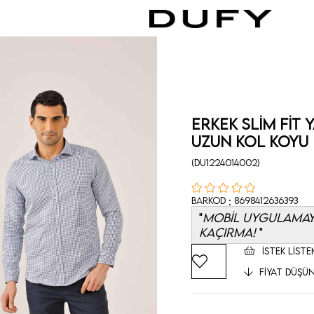
Erkek Slim Fit 
Uzun Kol Koyu
(DU1224014002)
:
Barkod
8698412636393
MOBİL UYGULAMAYA
KAÇIRMA!
İSTEK LISTE
FIYAT DÜŞÜ