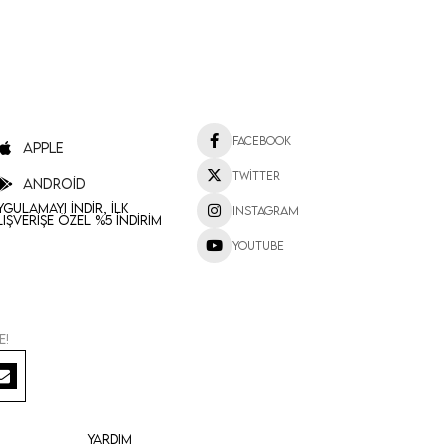
Facebook
Apple
Twitter
Android
ygulamayı İndir, İlk
Instagram
lışverişe Özel %5 İndirim
Youtube
e!
Yardım