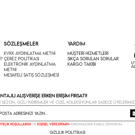
SÖZLEŞMELER
YARDIM
KVKK Aydınlatma Metni
Müşteri Hizmetleri
n?
Çerez Politikası
Sıkça Sorulan Sorular
U
Elektronik Aydınlatma
Kargo Takibi
A
Metni
Mesafeli Satış Sözleşmesi
ntajlı Alışverişe Erken Erişim Fırsatı!
i sezon, gizli indirimler ve özel koleksiyonlar sadece üyelerimiz
Üyelik koşullarını
ve
kişisel verilerimin
korunmasını kabul ediyorum.
Gizlilik Politikası