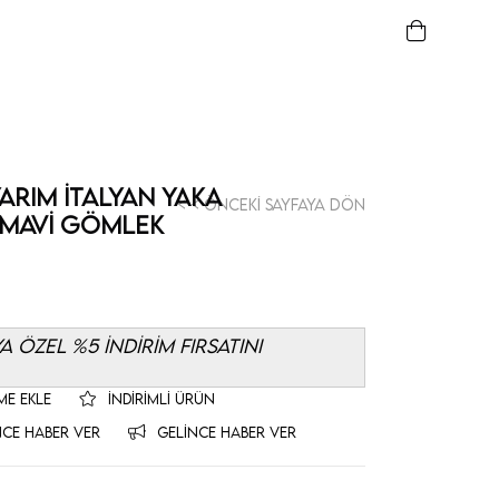
Yarım İtalyan Yaka
< < Önceki Sayfaya Dön
 Mavi Gömlek
 ÖZEL %5 İNDİRİM FIRSATINI
ME EKLE
İNDIRIMLI ÜRÜN
NCE HABER VER
GELINCE HABER VER