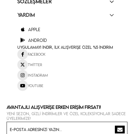
SÖZLEŞMELER
YARDIM
Apple
Android
Uygulamayı İndir, İlk Alışverişe Özel %5 İndirim
Facebook
Twitter
Instagram
Youtube
Avantajlı Alışverişe Erken Erişim Fırsatı!
Yeni sezon, gizli indirimler ve özel koleksiyonlar sadece
üyelerimize!