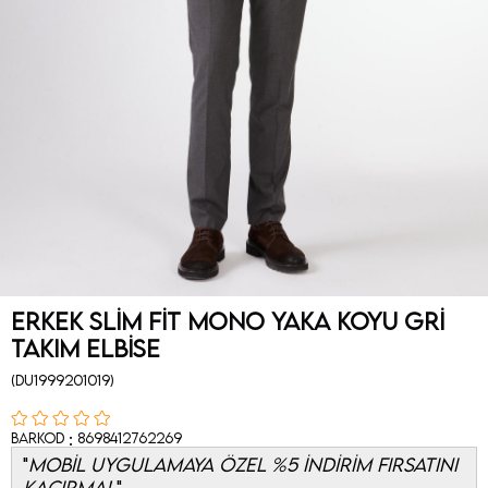
Erkek Slim Fit Mono Yaka Koyu Gri
Takım Elbise
(DU1999201019)
:
Barkod
8698412762269
MOBİL UYGULAMAYA ÖZEL %5 İNDİRİM FIRSATINI
KAÇIRMA!