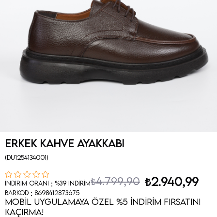
Erkek Kahve Ayakkabı
(DU1254134001)
₺4.799,90
₺2.940,99
:
İndirim Oranı
%
39
İndirim
:
Barkod
8698412873675
MOBİL UYGULAMAYA ÖZEL %5 İNDİRİM FIRSATINI
KAÇIRMA!