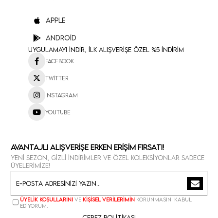
Apple
Android
Uygulamayı İndir, İlk Alışverişe Özel %5 İndirim
Facebook
Twitter
Instagram
Youtube
Avantajlı Alışverişe Erken Erişim Fırsatı!
Yeni sezon, gizli indirimler ve özel koleksiyonlar sadece
üyelerimize!
Üyelik koşullarını
ve
kişisel verilerimin
korunmasını kabul
ediyorum.
Çerez Politikası