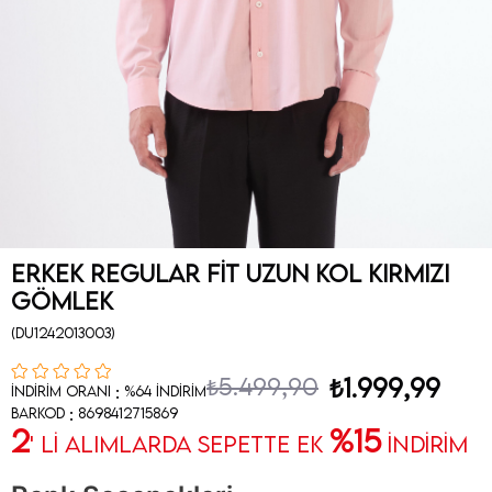
Erkek Regular Fit Uzun Kol Kırmızı
Gömlek
(DU1242013003)
₺5.499,90
₺1.999,99
:
İndirim Oranı
%
64
İndirim
:
Barkod
8698412715869
2
%15
' Lİ ALIMLARDA SEPETTE EK
İNDİRİM