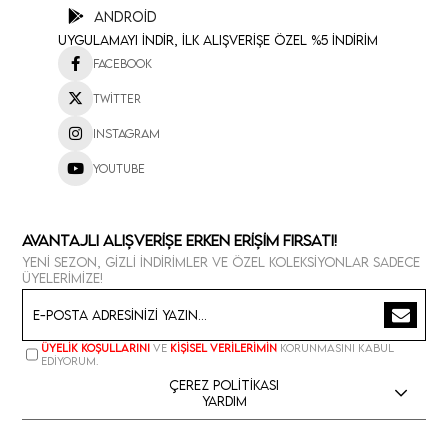
Android
Uygulamayı İndir, İlk Alışverişe Özel %5 İndirim
Facebook
Twitter
Instagram
Youtube
Avantajlı Alışverişe Erken Erişim Fırsatı!
Yeni sezon, gizli indirimler ve özel koleksiyonlar sadece
üyelerimize!
Üyelik koşullarını
ve
kişisel verilerimin
korunmasını kabul
ediyorum.
Çerez Politikası
Yardım