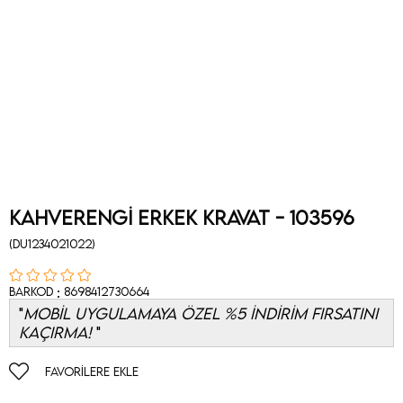
Kahverengi Erkek Kravat - 103596
(DU1234021022)
:
Barkod
8698412730664
MOBİL UYGULAMAYA ÖZEL %5 İNDİRİM FIRSATINI
KAÇIRMA!
FAVORILERE EKLE