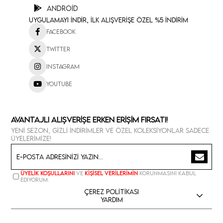
Android
Uygulamayı İndir, İlk Alışverişe Özel %5 İndirim
Facebook
Twitter
Instagram
Youtube
Avantajlı Alışverişe Erken Erişim Fırsatı!
Yeni sezon, gizli indirimler ve özel koleksiyonlar sadece
üyelerimize!
Üyelik koşullarını
ve
kişisel verilerimin
korunmasını kabul
ediyorum.
Çerez Politikası
Yardım