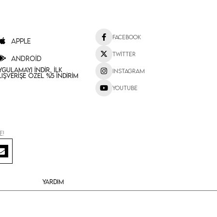
Facebook
Apple
Twitter
Android
ygulamayı İndir, İlk
Instagram
lışverişe Özel %5 İndirim
Youtube
e!
Yardım