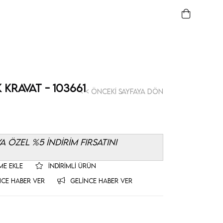
 Kravat - 103661
< < Önceki Sayfaya Dön
 ÖZEL %5 İNDİRİM FIRSATINI
ME EKLE
İNDIRIMLI ÜRÜN
NCE HABER VER
GELINCE HABER VER