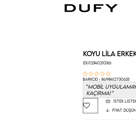
Koyu Lila Erkek
(DU1234021036)
:
Barkod
8698412730633
MOBİL UYGULAMAYA
KAÇIRMA!
İSTEK LISTE
FIYAT DÜŞÜ