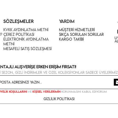
SÖZLEŞMELER
YARDIM
KVKK Aydınlatma Metni
Müşteri Hizmetleri
n?
Çerez Politikası
Sıkça Sorulan Sorular
U
Elektronik Aydınlatma
Kargo Takibi
A
Metni
Mesafeli Satış Sözleşmesi
ntajlı Alışverişe Erken Erişim Fırsatı!
i sezon, gizli indirimler ve özel koleksiyonlar sadece üyelerimiz
Üyelik koşullarını
ve
kişisel verilerimin
korunmasını kabul ediyorum.
Gizlilik Politikası