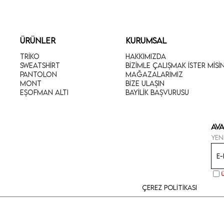
ÜRÜNLER
KURUMSAL
Triko
Hakkımızda
Sweatshirt
Bizimle Çalışmak İster Misi
Pantolon
Mağazalarımız
Mont
Bize Ulaşın
Eşofman Altı
Bayilik Başvurusu
Ava
Yen
Çerez Politikası