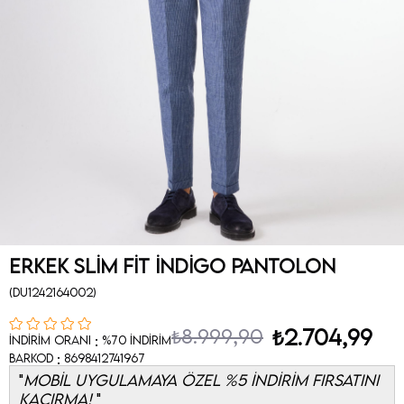
Erkek Slim Fit İndigo Pantolon
(DU1242164002)
₺8.999,90
₺2.704,99
:
İndirim Oranı
%
70
İndirim
:
Barkod
8698412741967
MOBİL UYGULAMAYA ÖZEL %5 İNDİRİM FIRSATINI
KAÇIRMA!