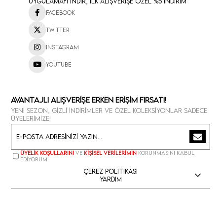
Uygulamayı İndir, İlk Alışverişe Özel %5 İndirim
Facebook
Twitter
Instagram
Youtube
Avantajlı Alışverişe Erken Erişim Fırsatı!
Yeni sezon, gizli indirimler ve özel koleksiyonlar sadece
üyelerimize!
Üyelik koşullarını
ve
kişisel verilerimin
korunmasını kabul
ediyorum.
Çerez Politikası
Yardım