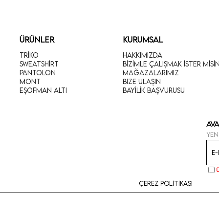
ÜRÜNLER
KURUMSAL
Triko
Hakkımızda
Sweatshirt
Bizimle Çalışmak İster Misi
Pantolon
Mağazalarımız
Mont
Bize Ulaşın
Eşofman Altı
Bayilik Başvurusu
Ava
Yen
Çerez Politikası