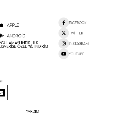
Facebook
Apple
Twitter
Android
ygulamayı İndir, İlk
Instagram
lışverişe Özel %5 İndirim
Youtube
e!
Yardım