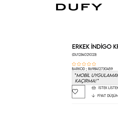
Erkek İndigo K
(DU1234021023)
:
Barkod
8698412730459
MOBİL UYGULAMAYA
KAÇIRMA!
İSTEK LISTE
FIYAT DÜŞÜ