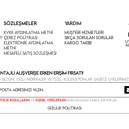
SÖZLEŞMELER
YARDIM
KVKK Aydınlatma Metni
Müşteri Hizmetleri
n?
Çerez Politikası
Sıkça Sorulan Sorular
U
Elektronik Aydınlatma
Kargo Takibi
A
Metni
Mesafeli Satış Sözleşmesi
ntajlı Alışverişe Erken Erişim Fırsatı!
i sezon, gizli indirimler ve özel koleksiyonlar sadece üyelerimiz
Üyelik koşullarını
ve
kişisel verilerimin
korunmasını kabul ediyorum.
Gizlilik Politikası