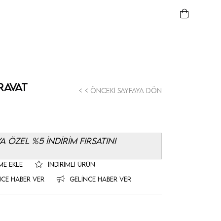
ravat
< < Önceki Sayfaya Dön
 ÖZEL %5 İNDİRİM FIRSATINI
ME EKLE
İNDIRIMLI ÜRÜN
NCE HABER VER
GELINCE HABER VER