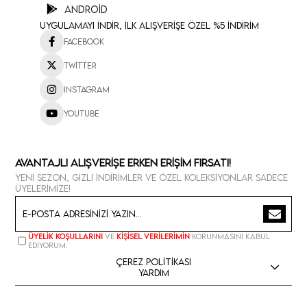
Android
Uygulamayı İndir, İlk Alışverişe Özel %5 İndirim
Facebook
Twitter
Instagram
Youtube
Avantajlı Alışverişe Erken Erişim Fırsatı!
Yeni sezon, gizli indirimler ve özel koleksiyonlar sadece
üyelerimize!
Üyelik koşullarını
ve
kişisel verilerimin
korunmasını kabul
ediyorum.
Çerez Politikası
Yardım