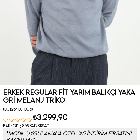
Erkek Regular Fit Yarım Balıkçı Yaka
Gri Melanj Triko
(DU1254031006)
₺3.299,90
:
Barkod
8698412818140
MOBİL UYGULAMAYA ÖZEL %5 İNDİRİM FIRSATINI
KAÇIRMA!