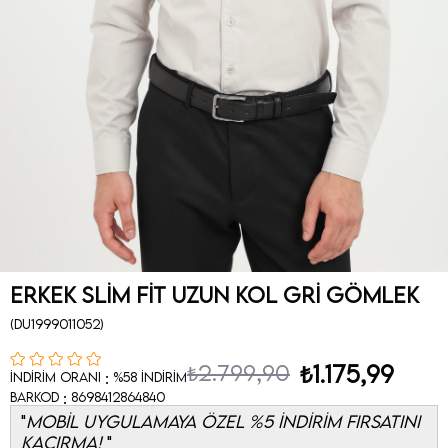
Erkek Slim Fit Uzun Kol Gri Gömlek
(DU1999011052)
₺2.799,90
₺1.175,99
:
İndirim Oranı
%
58
İndirim
:
Barkod
8698412864840
MOBİL UYGULAMAYA ÖZEL %5 İNDİRİM FIRSATINI
KAÇIRMA!