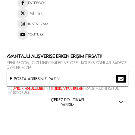
Facebook
Twitter
Instagram
Youtube
Avantajlı Alışverişe Erken Erişim Fırsatı!
Yeni sezon, gizli indirimler ve özel koleksiyonlar sadece
üyelerimize!
Üyelik koşullarını
ve
kişisel verilerimin
korunmasını kabul
ediyorum.
Çerez Politikası
Yardım