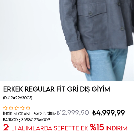
Erkek Regular Fit Gri Dış Giyim
(DU1242263003)
₺12.999,90
₺4.999,99
:
İndirim Oranı
%
62
İndirim
:
Barkod
8698412746009
2
%15
' Lİ ALIMLARDA SEPETTE EK
İNDİRİM