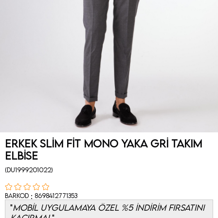
Erkek Slim Fit Mono Yaka Gri Takım
Elbise
(DU1999201022)
:
Barkod
8698412771353
MOBİL UYGULAMAYA ÖZEL %5 İNDİRİM FIRSATINI
KAÇIRMA!