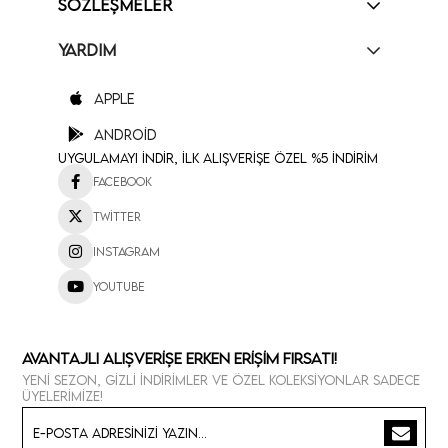
SÖZLEŞMELER
YARDIM
Apple
Android
Uygulamayı İndir, İlk Alışverişe Özel %5 İndirim
Facebook
Twitter
Instagram
Youtube
Avantajlı Alışverişe Erken Erişim Fırsatı!
Yeni sezon, gizli indirimler ve özel koleksiyonlar sadece
üyelerimize!