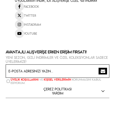
Uygulamayı İndir, İlk Alışverişe Özel %5 İndirim
Facebook
Twitter
Instagram
Youtube
Avantajlı Alışverişe Erken Erişim Fırsatı!
Yeni sezon, gizli indirimler ve özel koleksiyonlar sadece
üyelerimize!
Üyelik koşullarını
ve
kişisel verilerimin
korunmasını kabul
ediyorum.
Çerez Politikası
Yardım