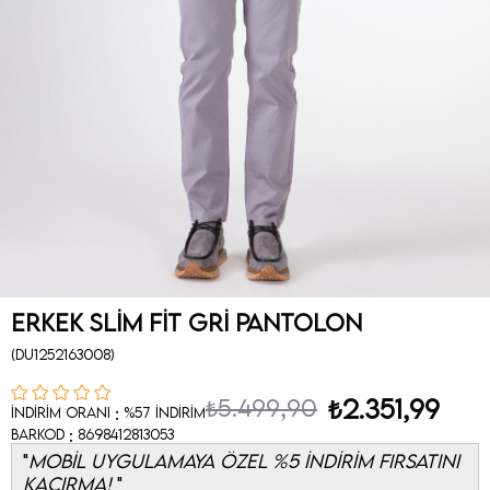
Erkek Slim Fit Gri Pantolon
(DU1252163008)
₺5.499,90
₺2.351,99
:
İndirim Oranı
%
57
İndirim
:
Barkod
8698412813053
MOBİL UYGULAMAYA ÖZEL %5 İNDİRİM FIRSATINI
KAÇIRMA!