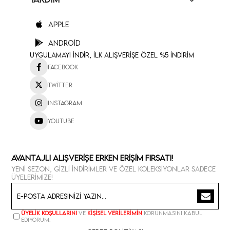
Apple
Android
Uygulamayı İndir, İlk Alışverişe Özel %5 İndirim
Facebook
Twitter
Instagram
Youtube
Avantajlı Alışverişe Erken Erişim Fırsatı!
Yeni sezon, gizli indirimler ve özel koleksiyonlar sadece
üyelerimize!
Üyelik koşullarını
ve
kişisel verilerimin
korunmasını kabul
ediyorum.