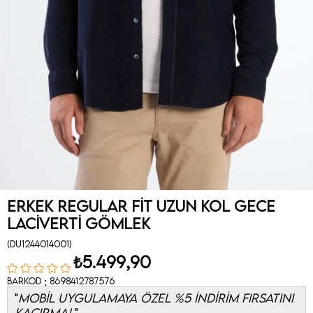
Erkek Regular Fit Uzun Kol Gece
Laciverti Gömlek
(DU1244014001)
₺5.499,90
:
Barkod
8698412787576
MOBİL UYGULAMAYA ÖZEL %5 İNDİRİM FIRSATINI
KAÇIRMA!