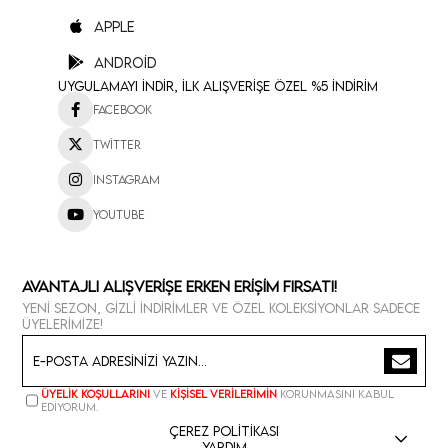
Apple
Android
Uygulamayı İndir, İlk Alışverişe Özel %5 İndirim
Facebook
Twitter
Instagram
Youtube
Avantajlı Alışverişe Erken Erişim Fırsatı!
Yeni sezon, gizli indirimler ve özel koleksiyonlar sadece
üyelerimize!
Üyelik koşullarını
ve
kişisel verilerimin
korunmasını kabul
ediyorum.
Çerez Politikası
Yardım