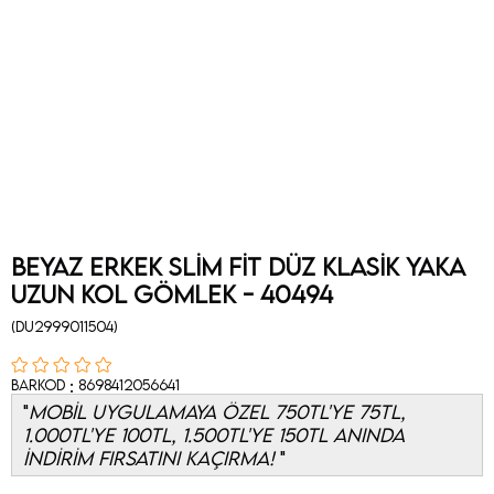
Beyaz Erkek Slim Fit Düz Klasik Yaka
Uzun Kol Gömlek - 40494
(DU2999011504)
:
Barkod
8698412056641
MOBİL UYGULAMAYA ÖZEL 750TL'YE 75TL,
1.000TL'YE 100TL, 1.500TL'YE 150TL ANINDA
İNDİRİM FIRSATINI KAÇIRMA!