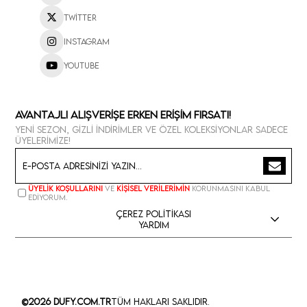
Twitter
Instagram
Youtube
Avantajlı Alışverişe Erken Erişim Fırsatı!
Yeni sezon, gizli indirimler ve özel koleksiyonlar sadece
üyelerimize!
Üyelik koşullarını
ve
kişisel verilerimin
korunmasını kabul
ediyorum.
Çerez Politikası
Yardım
©2026 Dufy.com.tr
Tüm Hakları Saklıdır.