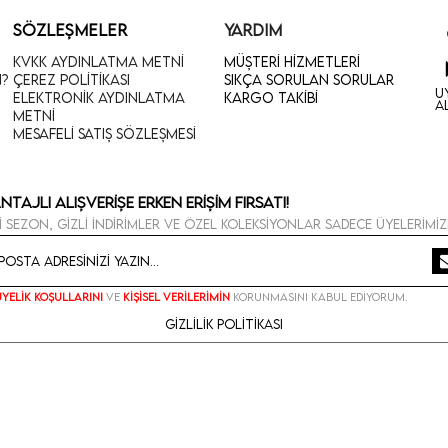
SÖZLEŞMELER
YARDIM
KVKK Aydınlatma Metni
Müşteri Hizmetleri
n?
Çerez Politikası
Sıkça Sorulan Sorular
U
Elektronik Aydınlatma
Kargo Takibi
A
Metni
Mesafeli Satış Sözleşmesi
ntajlı Alışverişe Erken Erişim Fırsatı!
i sezon, gizli indirimler ve özel koleksiyonlar sadece üyelerimiz
Üyelik koşullarını
ve
kişisel verilerimin
korunmasını kabul ediyorum.
Gizlilik Politikası