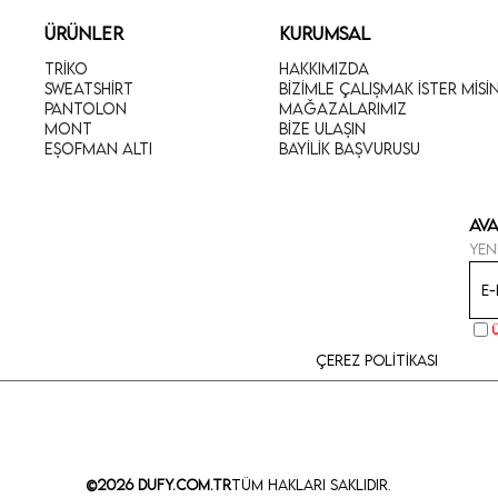
ÜRÜNLER
KURUMSAL
Triko
Hakkımızda
Sweatshirt
Bizimle Çalışmak İster Misi
Pantolon
Mağazalarımız
Mont
Bize Ulaşın
Eşofman Altı
Bayilik Başvurusu
Ava
Yen
Çerez Politikası
©2026 Dufy.com.tr
Tüm Hakları Saklıdır.