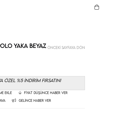
 Polo Yaka Beyaz
< < Önceki Sayfaya Dön
 ÖZEL %5 İNDİRİM FIRSATINI
ME EKLE
FIYAT DÜŞÜNCE HABER VER
AVA
GELINCE HABER VER