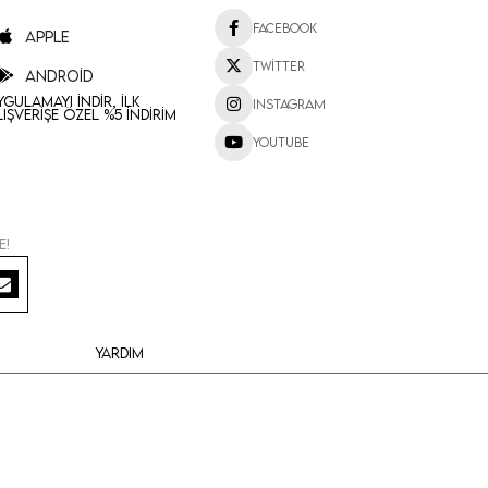
Facebook
Apple
Twitter
Android
ygulamayı İndir, İlk
Instagram
lışverişe Özel %5 İndirim
Youtube
e!
Yardım