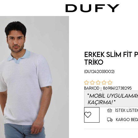
Erkek Slim Fit
Triko
(DU1242033002)
:
Barkod
8698412738295
MOBİL UYGULAMAYA
KAÇIRMA!
İSTEK LISTE
KARGO BED