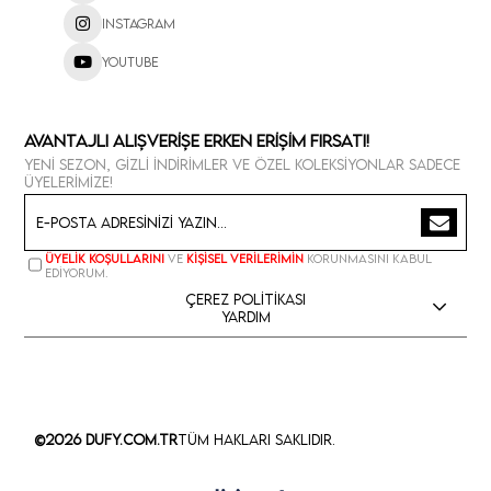
Instagram
Youtube
Avantajlı Alışverişe Erken Erişim Fırsatı!
Yeni sezon, gizli indirimler ve özel koleksiyonlar sadece
üyelerimize!
Üyelik koşullarını
ve
kişisel verilerimin
korunmasını kabul
ediyorum.
Çerez Politikası
Yardım
©2026 Dufy.com.tr
Tüm Hakları Saklıdır.