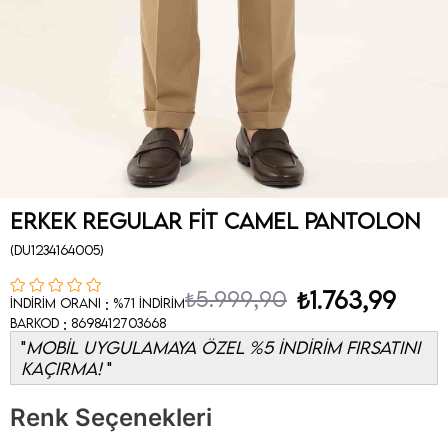
Erkek Regular Fit Camel Pantolon
(DU1234164005)
₺5.999,90
₺1.763,99
:
İndirim Oranı
%
71
İndirim
:
Barkod
8698412703668
MOBİL UYGULAMAYA ÖZEL %5 İNDİRİM FIRSATINI
KAÇIRMA!
Renk Seçenekleri