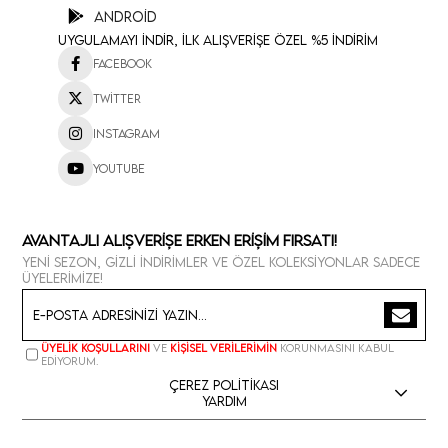
Android
Uygulamayı İndir, İlk Alışverişe Özel %5 İndirim
Facebook
Twitter
Instagram
Youtube
Avantajlı Alışverişe Erken Erişim Fırsatı!
Yeni sezon, gizli indirimler ve özel koleksiyonlar sadece
üyelerimize!
Üyelik koşullarını
ve
kişisel verilerimin
korunmasını kabul
ediyorum.
Çerez Politikası
Yardım