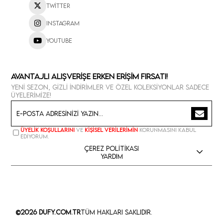
Twitter
Instagram
Youtube
Avantajlı Alışverişe Erken Erişim Fırsatı!
Yeni sezon, gizli indirimler ve özel koleksiyonlar sadece
üyelerimize!
Üyelik koşullarını
ve
kişisel verilerimin
korunmasını kabul
ediyorum.
Çerez Politikası
Yardım
©2026 Dufy.com.tr
Tüm Hakları Saklıdır.