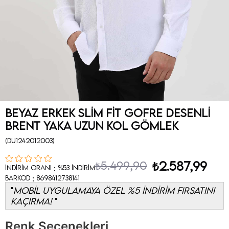
Beyaz Erkek Slim Fit Gofre Desenli
Brent Yaka Uzun Kol Gömlek
(DU1242012003)
₺5.499,90
₺2.587,99
:
İndirim Oranı
%
53
İndirim
:
Barkod
8698412738141
MOBİL UYGULAMAYA ÖZEL %5 İNDİRİM FIRSATINI
KAÇIRMA!
Renk Seçenekleri