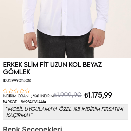
Erkek Slim Fit Uzun Kol Beyaz
Gömlek
(DU2999011508)
₺1.999,90
₺1.175,99
:
İndirim Oranı
%
41
İndirim
:
Barkod
8698412614414
MOBİL UYGULAMAYA ÖZEL %5 İNDİRİM FIRSATINI
KAÇIRMA!
Renk Seçenekleri