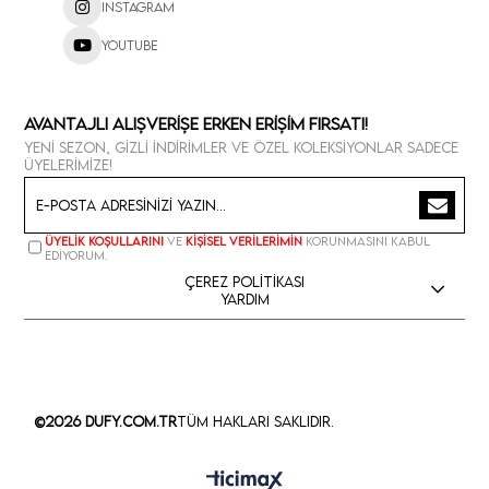
Instagram
Youtube
Avantajlı Alışverişe Erken Erişim Fırsatı!
Yeni sezon, gizli indirimler ve özel koleksiyonlar sadece
üyelerimize!
Üyelik koşullarını
ve
kişisel verilerimin
korunmasını kabul
ediyorum.
Çerez Politikası
Yardım
©2026 Dufy.com.tr
Tüm Hakları Saklıdır.