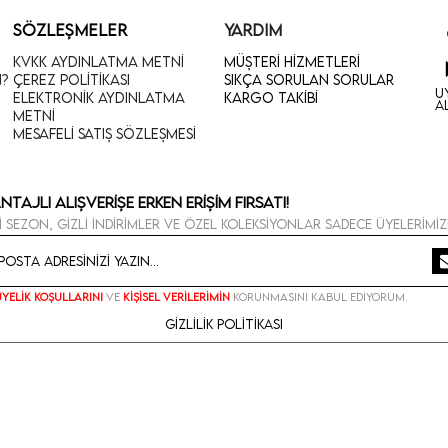
SÖZLEŞMELER
YARDIM
KVKK Aydınlatma Metni
Müşteri Hizmetleri
n?
Çerez Politikası
Sıkça Sorulan Sorular
U
Elektronik Aydınlatma
Kargo Takibi
A
Metni
Mesafeli Satış Sözleşmesi
ntajlı Alışverişe Erken Erişim Fırsatı!
i sezon, gizli indirimler ve özel koleksiyonlar sadece üyelerimiz
Üyelik koşullarını
ve
kişisel verilerimin
korunmasını kabul ediyorum.
Gizlilik Politikası