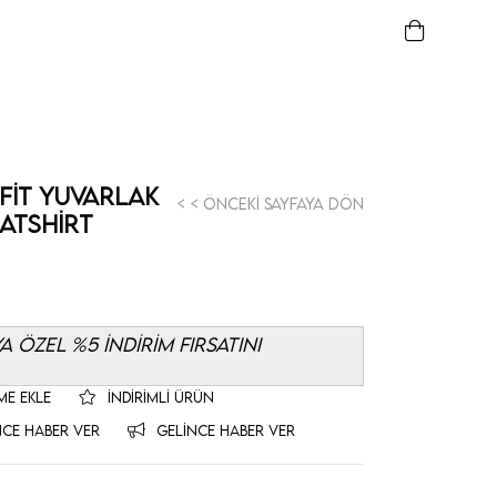
Fit Yuvarlak
< < Önceki Sayfaya Dön
atshirt
 ÖZEL %5 İNDİRİM FIRSATINI
ME EKLE
İNDIRIMLI ÜRÜN
NCE HABER VER
GELINCE HABER VER