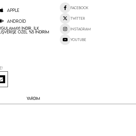
Facebook
Apple
Twitter
Android
ygulamayı İndir, İlk
Instagram
lışverişe Özel %5 İndirim
Youtube
e!
Yardım