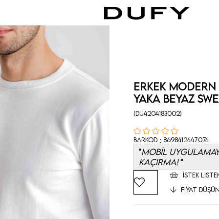
Erkek Modern 
Yaka Beyaz Swe
(DU4204183002)
:
Barkod
8698412447074
MOBİL UYGULAMAYA
KAÇIRMA!
İSTEK LISTE
FIYAT DÜŞÜ