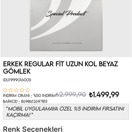
Erkek Regular Fit Uzun Kol Beyaz
Gömlek
(DU1999016001)
₺2.999,90
₺1.499,99
:
İndirim Oranı
%
50
İndirim
:
Barkod
8698412697813
MOBİL UYGULAMAYA ÖZEL %5 İNDİRİM FIRSATINI
KAÇIRMA!
Renk Seçenekleri