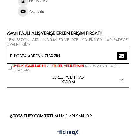
Instagram
Youtube
Avantajlı Alışverişe Erken Erişim Fırsatı!
Yeni sezon, gizli indirimler ve özel koleksiyonlar sadece
üyelerimize!
Üyelik koşullarını
ve
kişisel verilerimin
korunmasını kabul
ediyorum.
Çerez Politikası
Yardım
©2026 Dufy.com.tr
Tüm Hakları Saklıdır.