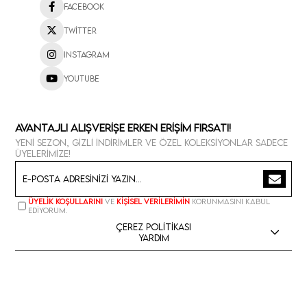
Facebook
Twitter
Instagram
Youtube
Avantajlı Alışverişe Erken Erişim Fırsatı!
Yeni sezon, gizli indirimler ve özel koleksiyonlar sadece
üyelerimize!
Üyelik koşullarını
ve
kişisel verilerimin
korunmasını kabul
ediyorum.
Çerez Politikası
Yardım