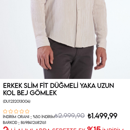
Erkek Slim Fit Düğmeli Yaka Uzun
Kol Bej Gömlek
(DU1232013004)
₺2.999,90
₺1.499,99
:
İndirim Oranı
%
50
İndirim
:
Barkod
8698412682161
2
%15