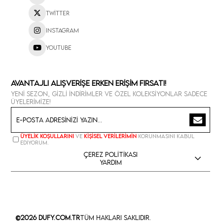
Twitter
Instagram
Youtube
Avantajlı Alışverişe Erken Erişim Fırsatı!
Yeni sezon, gizli indirimler ve özel koleksiyonlar sadece
üyelerimize!
Üyelik koşullarını
ve
kişisel verilerimin
korunmasını kabul
ediyorum.
Çerez Politikası
Yardım
©2026 Dufy.com.tr
Tüm Hakları Saklıdır.