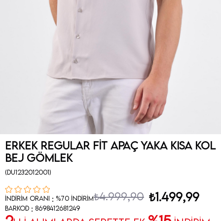
Erkek Regular Fit Apaç Yaka Kısa Kol
Bej Gömlek
(DU1232012001)
₺4.999,90
₺1.499,99
:
İndirim Oranı
%
70
İndirim
:
Barkod
8698412681249
2
%15