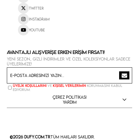
Twitter
Instagram
Youtube
Avantajlı Alışverişe Erken Erişim Fırsatı!
Yeni sezon, gizli indirimler ve özel koleksiyonlar sadece
üyelerimize!
Üyelik koşullarını
ve
kişisel verilerimin
korunmasını kabul
ediyorum.
Çerez Politikası
Yardım
©2026 Dufy.com.tr
Tüm Hakları Saklıdır.