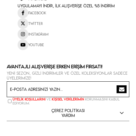
Uygulamayı İndir, İlk Alışverişe Özel %5 İndirim
Facebook
Twitter
Instagram
Youtube
Avantajlı Alışverişe Erken Erişim Fırsatı!
Yeni sezon, gizli indirimler ve özel koleksiyonlar sadece
üyelerimize!
Üyelik koşullarını
ve
kişisel verilerimin
korunmasını kabul
ediyorum.
Çerez Politikası
Yardım