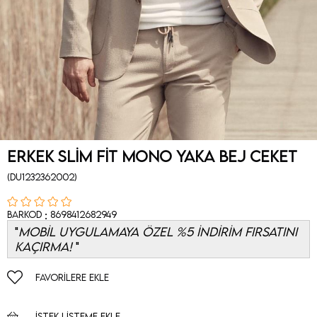
Erkek Slim Fit Mono Yaka Bej Ceket
(DU1232362002)
:
Barkod
8698412682949
MOBİL UYGULAMAYA ÖZEL %5 İNDİRİM FIRSATINI
KAÇIRMA!
FAVORILERE EKLE
İSTEK LISTEME EKLE