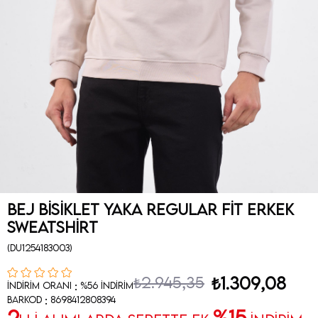
Bej Bisiklet Yaka Regular Fit Erkek
Sweatshirt
(DU1254183003)
₺2.945,35
₺1.309,08
:
İndirim Oranı
%
56
İndirim
:
Barkod
8698412808394
2
%15