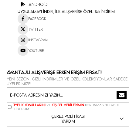
Android
Uygulamayı İndir, İlk Alışverişe Özel %5 İndirim
Facebook
Twitter
Instagram
Youtube
Avantajlı Alışverişe Erken Erişim Fırsatı!
Yeni sezon, gizli indirimler ve özel koleksiyonlar sadece
üyelerimize!
Üyelik koşullarını
ve
kişisel verilerimin
korunmasını kabul
ediyorum.
Çerez Politikası
Yardım