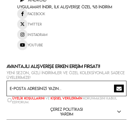
Uygulamayı İndir, İlk Alışverişe Özel %5 İndirim
Facebook
Twitter
Instagram
Youtube
Avantajlı Alışverişe Erken Erişim Fırsatı!
Yeni sezon, gizli indirimler ve özel koleksiyonlar sadece
üyelerimize!
Üyelik koşullarını
ve
kişisel verilerimin
korunmasını kabul
ediyorum.
Çerez Politikası
Yardım