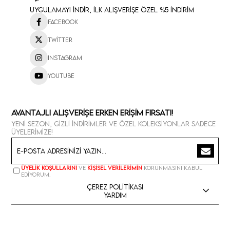
Uygulamayı İndir, İlk Alışverişe Özel %5 İndirim
Facebook
Twitter
Instagram
Youtube
Avantajlı Alışverişe Erken Erişim Fırsatı!
Yeni sezon, gizli indirimler ve özel koleksiyonlar sadece
üyelerimize!
Üyelik koşullarını
ve
kişisel verilerimin
korunmasını kabul
ediyorum.
Çerez Politikası
Yardım