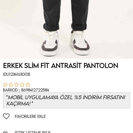
Erkek Slim Fit Antrasit Pantolon
(DU1234163003)
:
Barkod
8698412722584
MOBİL UYGULAMAYA ÖZEL %5 İNDİRİM FIRSATINI
KAÇIRMA!
FAVORILERE EKLE
İSTEK LISTEME EKLE