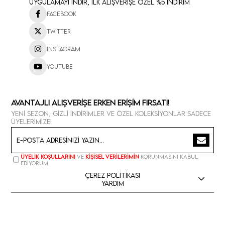
Uygulamayı İndir, İlk Alışverişe Özel %5 İndirim
Facebook
Twitter
Instagram
Youtube
Avantajlı Alışverişe Erken Erişim Fırsatı!
Yeni sezon, gizli indirimler ve özel koleksiyonlar sadece
üyelerimize!
Üyelik koşullarını
ve
kişisel verilerimin
korunmasını kabul
ediyorum.
Çerez Politikası
Yardım