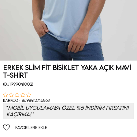
Erkek Slim Fit Bisiklet Yaka Açık Mavi
T-Shirt
(DU1999041002)
:
Barkod
8698412746863
MOBİL UYGULAMAYA ÖZEL %5 İNDİRİM FIRSATINI
KAÇIRMA!
FAVORILERE EKLE