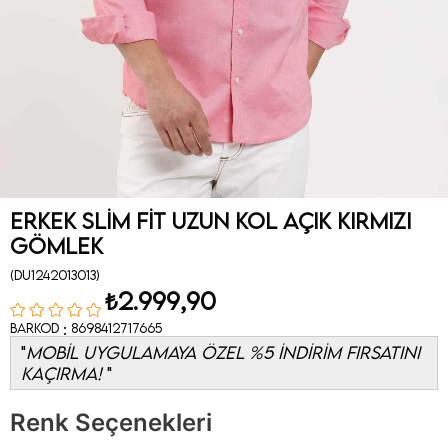
Erkek Slim Fit Uzun Kol Açık Kırmızı
Gömlek
(DU1242013013)
₺2.999,90
:
Barkod
8698412717665
MOBİL UYGULAMAYA ÖZEL %5 İNDİRİM FIRSATINI
KAÇIRMA!
Renk Seçenekleri