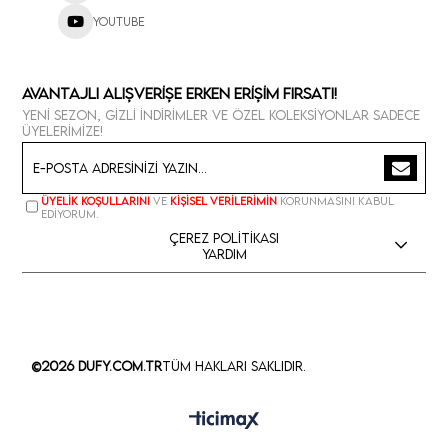
Youtube
Avantajlı Alışverişe Erken Erişim Fırsatı!
Yeni sezon, gizli indirimler ve özel koleksiyonlar sadece
üyelerimize!
Üyelik koşullarını
ve
kişisel verilerimin
korunmasını kabul
ediyorum.
Çerez Politikası
Yardım
©2026 Dufy.com.tr
Tüm Hakları Saklıdır.