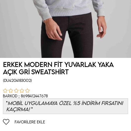
Erkek Modern Fit Yuvarlak Yaka
Açık Gri Sweatshirt
(DU4204183002)
:
Barkod
8698412447678
MOBİL UYGULAMAYA ÖZEL %5 İNDİRİM FIRSATINI
KAÇIRMA!
FAVORILERE EKLE