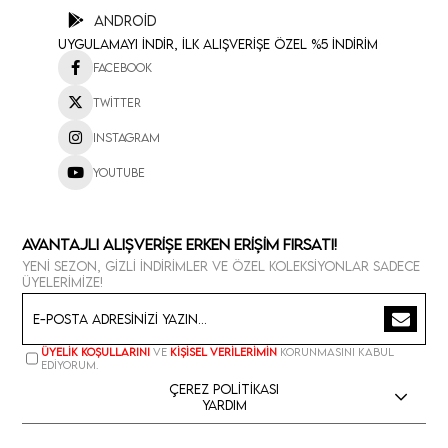
Android
Uygulamayı İndir, İlk Alışverişe Özel %5 İndirim
Facebook
Twitter
Instagram
Youtube
Avantajlı Alışverişe Erken Erişim Fırsatı!
Yeni sezon, gizli indirimler ve özel koleksiyonlar sadece
üyelerimize!
Üyelik koşullarını
ve
kişisel verilerimin
korunmasını kabul
ediyorum.
Çerez Politikası
Yardım