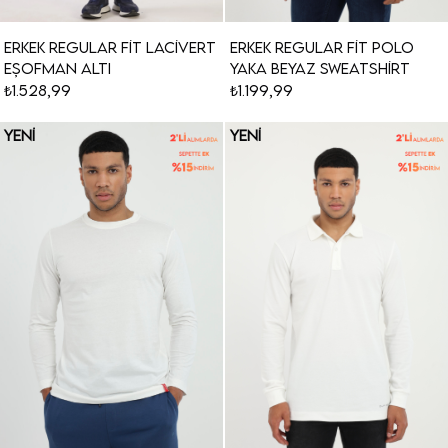
Erkek Regular Fit Lacivert
Erkek Regular Fit Polo
Eşofman Altı
Yaka Beyaz Sweatshirt
₺1.528,99
₺1.199,99
YENI
YENI
ÜRÜN
ÜRÜN