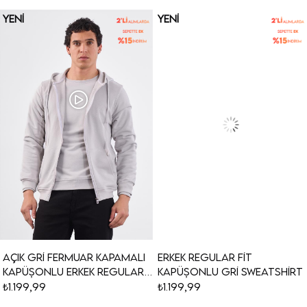
YENI
YENI
ÜRÜN
ÜRÜN
Açık Gri Fermuar Kapamalı
Erkek Regular Fit
Kapüşonlu Erkek Regular
Kapüşonlu Gri Sweatshirt
Fit Sweatshirt
₺1.199,99
₺1.199,99