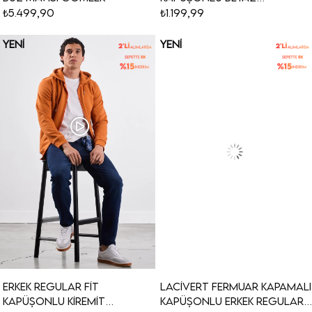
Sweatshirt
₺5.499,90
₺1.199,99
YENI
YENI
ÜRÜN
ÜRÜN
Erkek Regular Fit
Lacivert Fermuar Kapamalı
Kapüşonlu Kiremit
Kapüşonlu Erkek Regular