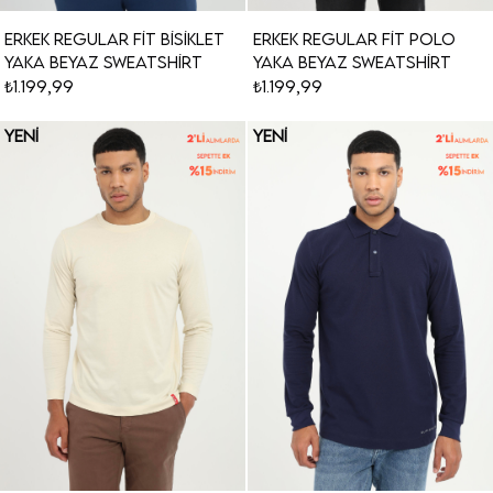
Erkek Regular Fit Bisiklet
Erkek Regular Fit Polo
Yaka Beyaz Sweatshirt
Yaka Beyaz Sweatshirt
₺1.199,99
₺1.199,99
YENI
YENI
ÜRÜN
ÜRÜN