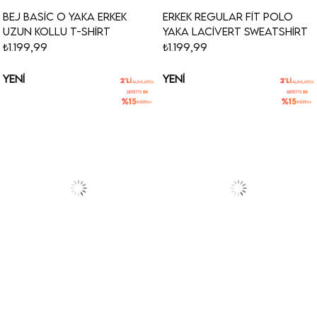
Bej Basic O Yaka Erkek
Erkek Regular Fit Polo
Uzun Kollu T-Shirt
Yaka Lacivert Sweatshirt
₺1.199,99
₺1.199,99
YENI
YENI
ÜRÜN
ÜRÜN