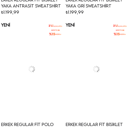
Yaka Antrasit Sweatshirt
Yaka Gri Sweatshirt
₺1.199,99
₺1.199,99
YENI
YENI
ÜRÜN
ÜRÜN
Erkek Regular Fit Polo
Erkek Regular Fit Bisiklet