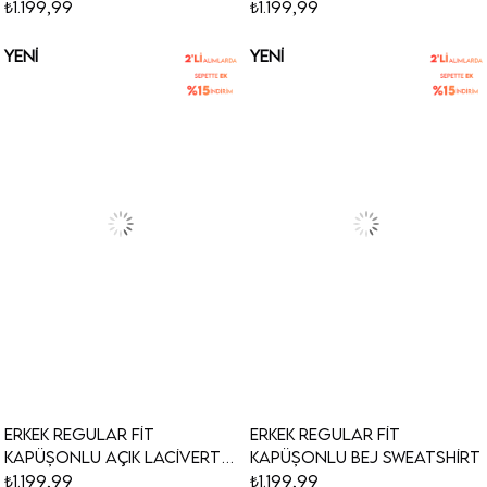
Sweatshirt
Fit Sweatshirt
₺1.199,99
₺1.199,99
YENI
YENI
ÜRÜN
ÜRÜN
Erkek Regular Fit
Erkek Regular Fit
Kapüşonlu Açık Lacivert
Kapüşonlu Bej Sweatshirt
Sweatshirt
₺1.199,99
₺1.199,99