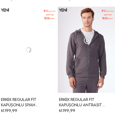
YENI
YENI
ÜRÜN
ÜRÜN
Erkek Regular Fit
Erkek Regular Fit
Kapüşonlu Siyah
Kapüşonlu Antrasit
Sweatshirt
Sweatshirt
₺1.199,99
₺1.199,99