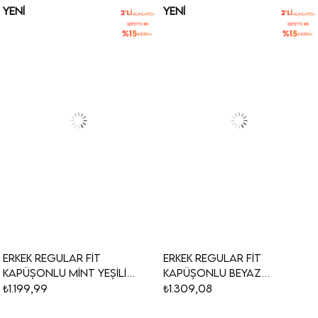
YENI
YENI
ÜRÜN
ÜRÜN
Erkek Regular Fit
Erkek Regular Fit
Kapüşonlu Mint Yeşili
Kapüşonlu Beyaz
Sweatshirt
Sweatshirt
₺1.199,99
₺1.309,08