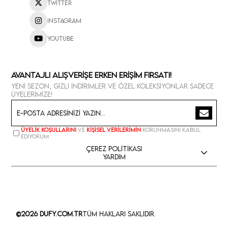
Twitter
Instagram
Youtube
Avantajlı Alışverişe Erken Erişim Fırsatı!
Yeni sezon, gizli indirimler ve özel koleksiyonlar sadece
üyelerimize!
Üyelik koşullarını
ve
kişisel verilerimin
korunmasını kabul
ediyorum.
Çerez Politikası
Yardım
©2026 Dufy.com.tr
Tüm Hakları Saklıdır.