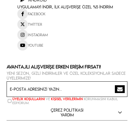
Uygulamayı İndir, İlk Alışverişe Özel %5 İndirim
Facebook
Twitter
Instagram
Youtube
Avantajlı Alışverişe Erken Erişim Fırsatı!
Yeni sezon, gizli indirimler ve özel koleksiyonlar sadece
üyelerimize!
Üyelik koşullarını
ve
kişisel verilerimin
korunmasını kabul
ediyorum.
Çerez Politikası
Yardım