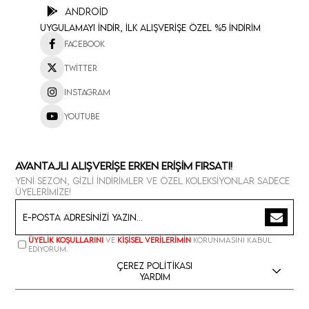
Android
Uygulamayı İndir, İlk Alışverişe Özel %5 İndirim
Facebook
Twitter
Instagram
Youtube
Avantajlı Alışverişe Erken Erişim Fırsatı!
Yeni sezon, gizli indirimler ve özel koleksiyonlar sadece
üyelerimize!
Üyelik koşullarını
ve
kişisel verilerimin
korunmasını kabul
ediyorum.
Çerez Politikası
Yardım