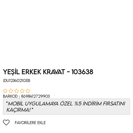
Yeşil Erkek Kravat - 103638
(DU1234021033)
:
Barkod
8698412729903
MOBİL UYGULAMAYA ÖZEL %5 İNDİRİM FIRSATINI
KAÇIRMA!
FAVORILERE EKLE